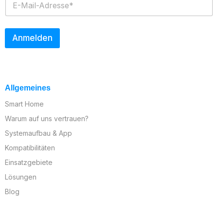
-
M
a
i
Anmelden
l
*
Allgemeines
Smart Home
Warum auf uns vertrauen?
Systemaufbau & App
Kompatibilitäten
Einsatzgebiete
Lösungen
Blog